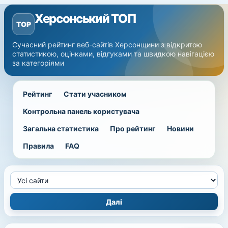
Херсонський ТОП
TOP
Сучасний рейтинг веб-сайтів Херсонщини з відкритою
статистикою, оцінками, відгуками та швидкою навігацією
за категоріями
Рейтинг
Стати учасником
Контрольна панель користувача
Загальна статистика
Про рейтинг
Новини
Правила
FAQ