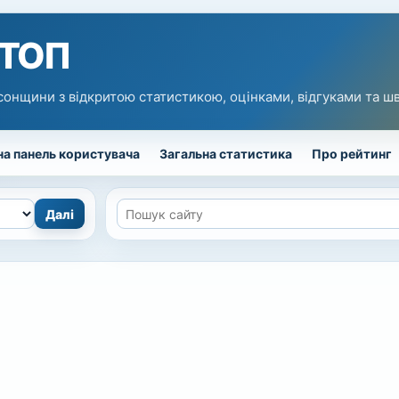
 ТОП
сонщини з відкритою статистикою, оцінками, відгуками та 
а панель користувача
Загальна статистика
Про рейтинг