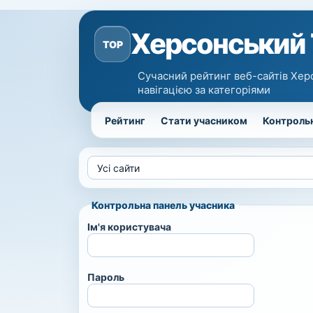
Херсонський
TOP
Сучасний рейтинг веб-сайтів Хер
навігацією за категоріями
Рейтинг
Стати учасником
Контрольн
Контрольна панель учасника
Ім'я користувача
Пароль