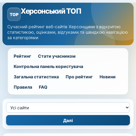
Херсонський ТОП
TOP
Сучасний рейтинг веб-сайтів Херсонщини з відкритою
статистикою, оцінками, відгуками та швидкою навігацією
за категоріями
Рейтинг
Стати учасником
Контрольна панель користувача
Загальна статистика
Про рейтинг
Новини
Правила
FAQ