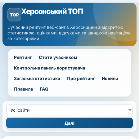
Херсонський ТОП
TOP
Сучасний рейтинг веб-сайтів Херсонщини з відкритою
статистикою, оцінками, відгуками та швидкою навігацією
за категоріями
Рейтинг
Стати учасником
Контрольна панель користувача
Загальна статистика
Про рейтинг
Новини
Правила
FAQ