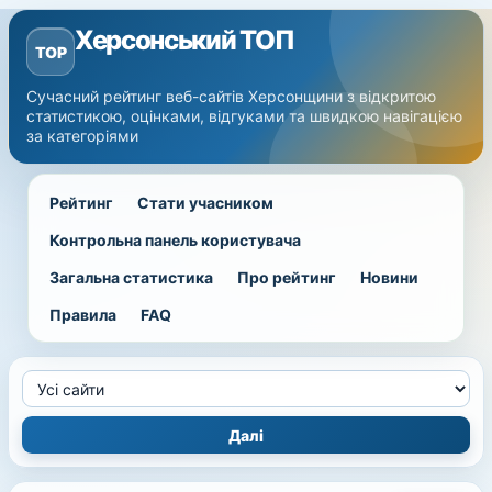
Херсонський ТОП
TOP
Сучасний рейтинг веб-сайтів Херсонщини з відкритою
статистикою, оцінками, відгуками та швидкою навігацією
за категоріями
Рейтинг
Стати учасником
Контрольна панель користувача
Загальна статистика
Про рейтинг
Новини
Правила
FAQ