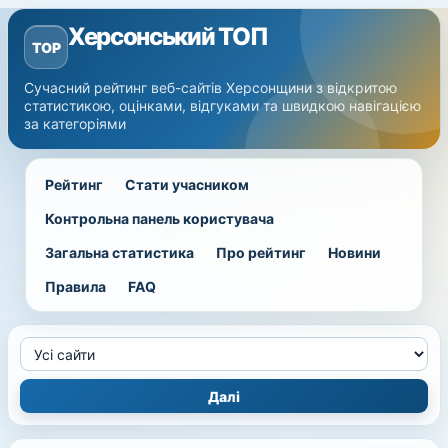
Херсонський ТОП
TOP
Сучасний рейтинг веб-сайтів Херсонщини з відкритою
статистикою, оцінками, відгуками та швидкою навігацією
за категоріями
Рейтинг
Стати учасником
Контрольна панель користувача
Загальна статистика
Про рейтинг
Новини
Правила
FAQ