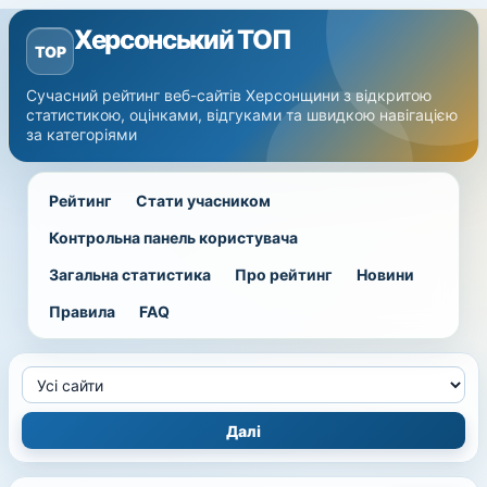
Херсонський ТОП
TOP
Сучасний рейтинг веб-сайтів Херсонщини з відкритою
статистикою, оцінками, відгуками та швидкою навігацією
за категоріями
Рейтинг
Стати учасником
Контрольна панель користувача
Загальна статистика
Про рейтинг
Новини
Правила
FAQ