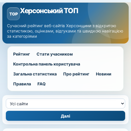
Херсонський ТОП
TOP
Сучасний рейтинг веб-сайтів Херсонщини з відкритою
статистикою, оцінками, відгуками та швидкою навігацією
за категоріями
Рейтинг
Стати учасником
Контрольна панель користувача
Загальна статистика
Про рейтинг
Новини
Правила
FAQ