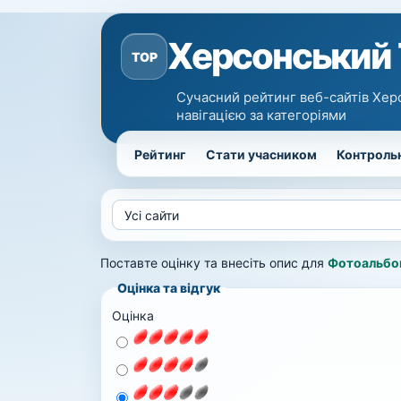
Херсонський
TOP
Сучасний рейтинг веб-сайтів Хер
навігацією за категоріями
Рейтинг
Стати учасником
Контрольн
Поставте оцінку та внесіть опис для
Фотоальбом
Оцінка та відгук
Оцінка