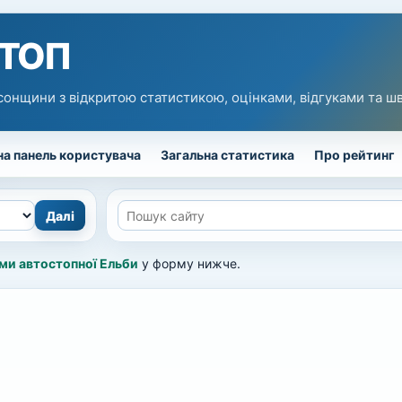
 ТОП
сонщини з відкритою статистикою, оцінками, відгуками та 
а панель користувача
Загальна статистика
Про рейтинг
и автостопної Ельби
у форму нижче.