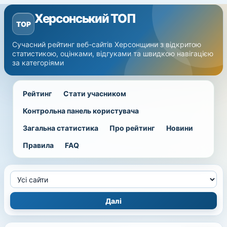
Херсонський ТОП
TOP
Сучасний рейтинг веб-сайтів Херсонщини з відкритою
статистикою, оцінками, відгуками та швидкою навігацією
за категоріями
Рейтинг
Стати учасником
Контрольна панель користувача
Загальна статистика
Про рейтинг
Новини
Правила
FAQ