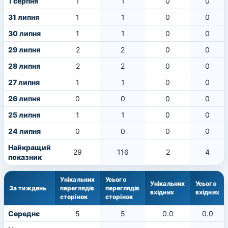
1 серпня
1
1
0
0
31 липня
1
1
0
0
30 липня
1
1
0
0
29 липня
2
2
0
0
28 липня
2
2
0
0
27 липня
1
1
0
0
26 липня
0
0
0
0
25 липня
1
1
0
0
24 липня
0
0
0
0
Найкращий
29
116
2
4
показник
Унікальних
Усього
Унікальних
Усього
За тиждень
переглядів
переглядів
вхідних
вхідних
сторінок
сторінок
Середнє
5
5
0.0
0.0