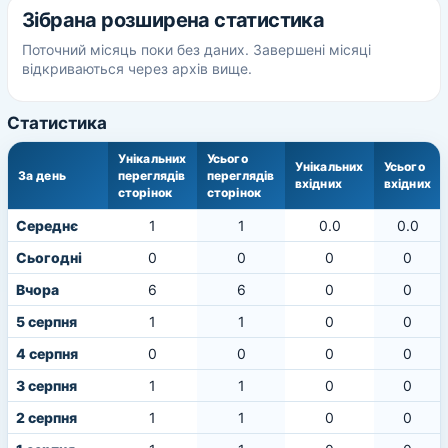
Зібрана розширена статистика
Поточний місяць поки без даних. Завершені місяці
відкриваються через архів вище.
Статистика
Унікальних
Усього
Унікальних
Усього
За день
переглядів
переглядів
вхідних
вхідних
сторінок
сторінок
Середнє
1
1
0.0
0.0
Сьогодні
0
0
0
0
Вчора
6
6
0
0
5 серпня
1
1
0
0
4 серпня
0
0
0
0
3 серпня
1
1
0
0
2 серпня
1
1
0
0