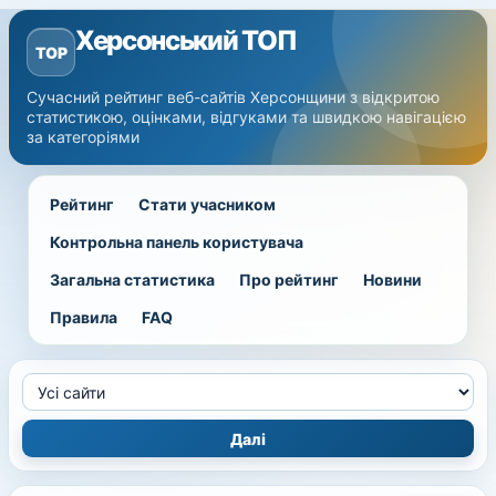
Херсонський ТОП
TOP
Сучасний рейтинг веб-сайтів Херсонщини з відкритою
статистикою, оцінками, відгуками та швидкою навігацією
за категоріями
Рейтинг
Стати учасником
Контрольна панель користувача
Загальна статистика
Про рейтинг
Новини
Правила
FAQ