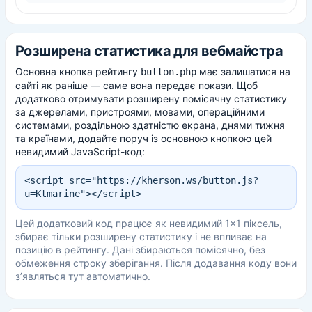
Розширена статистика для вебмайстра
Основна кнопка рейтингу
має залишатися на
button.php
сайті як раніше — саме вона передає покази. Щоб
додатково отримувати розширену помісячну статистику
за джерелами, пристроями, мовами, операційними
системами, роздільною здатністю екрана, днями тижня
та країнами, додайте поруч із основною кнопкою цей
невидимий JavaScript-код:
<script src="https://kherson.ws/button.js?
u=Ktmarine"></script>
Цей додатковий код працює як невидимий 1×1 піксель,
збирає тільки розширену статистику і не впливає на
позицію в рейтингу. Дані збираються помісячно, без
обмеження строку зберігання. Після додавання коду вони
з’являться тут автоматично.