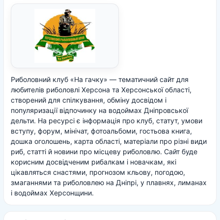
Риболовний клуб «На гачку» — тематичний сайт для
любителів риболовлі Херсона та Херсонської області,
створений для спілкування, обміну досвідом і
популяризації відпочинку на водоймах Дніпровської
дельти. На ресурсі є інформація про клуб, статут, умови
вступу, форум, мінічат, фотоальбоми, гостьова книга,
дошка оголошень, карта області, матеріали про різні види
риб, статті й новини про місцеву риболовлю. Сайт буде
корисним досвідченим рибалкам і новачкам, які
цікавляться снастями, прогнозом кльову, погодою,
змаганнями та риболовлею на Дніпрі, у плавнях, лиманах
і водоймах Херсонщини.