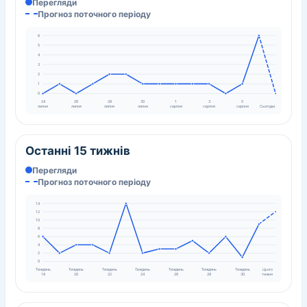
Перегляди
Прогноз поточного періоду
6
5
4
3
2
1
0
24
26
28
30
1
3
5
липня
липня
липня
липня
серпня
серпня
серпня
Сьогодні
Останні 15 тижнів
Перегляди
Прогноз поточного періоду
14
12
10
8
6
4
2
0
Тиждень
Тиждень
Тиждень
Тиждень
Тиждень
Тиждень
Тиждень
Цього
18
20
22
24
26
28
30
тижня