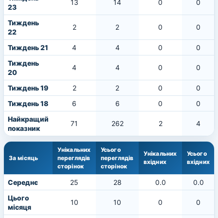
13
14
0
0
23
Тиждень
2
2
0
0
22
Тиждень 21
4
4
0
0
Тиждень
4
4
0
0
20
Тиждень 19
2
2
0
0
Тиждень 18
6
6
0
0
Найкращий
71
262
2
4
показник
Унікальних
Усього
Унікальних
Усього
За місяць
переглядів
переглядів
вхідних
вхідних
сторінок
сторінок
Середнє
25
28
0.0
0.0
Цього
10
10
0
0
місяця