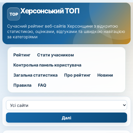
Херсонський ТОП
TOP
Сучасний рейтинг веб-сайтів Херсонщини з відкритою
статистикою, оцінками, відгуками та швидкою навігацією
за категоріями
Рейтинг
Стати учасником
Контрольна панель користувача
Загальна статистика
Про рейтинг
Новини
Правила
FAQ