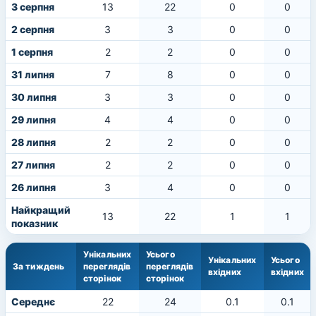
3 серпня
13
22
0
0
2 серпня
3
3
0
0
1 серпня
2
2
0
0
31 липня
7
8
0
0
30 липня
3
3
0
0
29 липня
4
4
0
0
28 липня
2
2
0
0
27 липня
2
2
0
0
26 липня
3
4
0
0
Найкращий
13
22
1
1
показник
Унікальних
Усього
Унікальних
Усього
За тиждень
переглядів
переглядів
вхідних
вхідних
сторінок
сторінок
Середнє
22
24
0.1
0.1