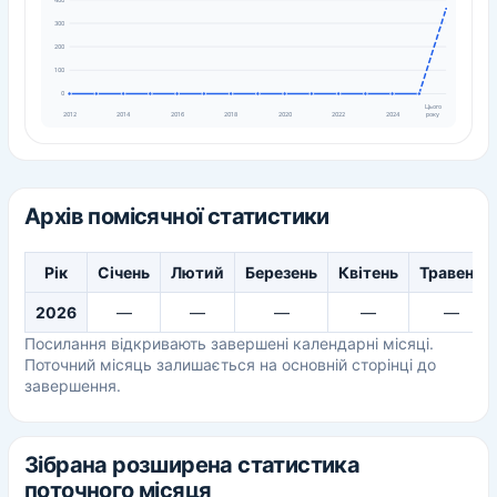
400
300
200
100
0
Цього
року
2012
2014
2016
2018
2020
2022
2024
Архів помісячної статистики
Рік
Січень
Лютий
Березень
Квітень
Травень
2026
—
—
—
—
—
Посилання відкривають завершені календарні місяці.
Поточний місяць залишається на основній сторінці до
завершення.
Зібрана розширена статистика
поточного місяця