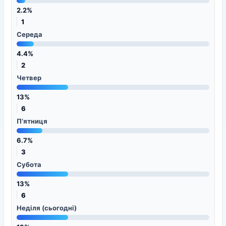
2.2%
1
Середа
4.4%
2
Четвер
13%
6
П’ятниця
6.7%
3
Субота
13%
6
Неділя (сьогодні)