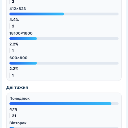
2
412x823
4.4%
2
18100x1600
2.2%
1
600x800
2.2%
1
Дні тижня
Понеділок
47%
21
Вівторок