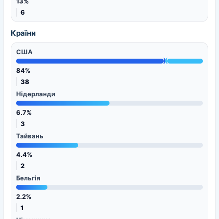
13%
6
Країни
США
84%
38
Нідерланди
6.7%
3
Тайвань
4.4%
2
Бельгія
2.2%
1