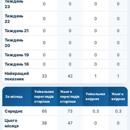
Тиждень
0
0
0
0
23
Тиждень
0
0
0
0
22
Тиждень 21
0
0
0
0
Тиждень
0
0
0
0
20
Тиждень 19
0
0
0
0
Тиждень 18
0
0
0
0
Найкращий
33
42
1
1
показник
Унікальних
Усього
Унікальних
Усього
За місяць
переглядів
переглядів
вхідних
вхідних
сторінок
сторінок
Середнє
66
73
0.3
0.3
Цього
38
47
0
0
місяця