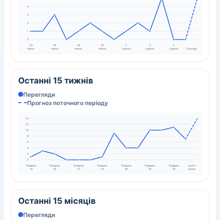
4
3
2
1
0
24
26
28
30
1
3
5
липня
липня
липня
липня
серпня
серпня
серпня
Сьогодні
Останні 15 тижнів
Перегляди
Прогноз поточного періоду
14
12
10
8
6
4
2
0
Тиждень
Тиждень
Тиждень
Тиждень
Тиждень
Тиждень
Тиждень
Цього
18
20
22
24
26
28
30
тижня
Останні 15 місяців
Перегляди