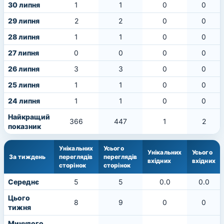
30 липня
1
1
0
0
29 липня
2
2
0
0
28 липня
1
1
0
0
27 липня
0
0
0
0
26 липня
3
3
0
0
25 липня
1
1
0
0
24 липня
1
1
0
0
Найкращий
366
447
1
2
показник
Унікальних
Усього
Унікальних
Усього
За тиждень
переглядів
переглядів
вхідних
вхідних
сторінок
сторінок
Середнє
5
5
0.0
0.0
Цього
8
9
0
0
тижня
Минулого