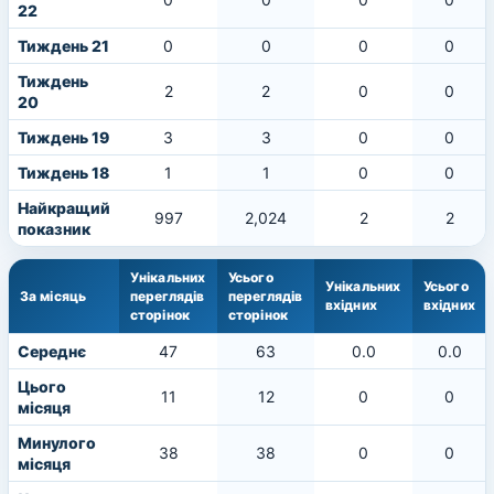
22
Тиждень 21
0
0
0
0
Тиждень
2
2
0
0
20
Тиждень 19
3
3
0
0
Тиждень 18
1
1
0
0
Найкращий
997
2,024
2
2
показник
Унікальних
Усього
Унікальних
Усього
За місяць
переглядів
переглядів
вхідних
вхідних
сторінок
сторінок
Середнє
47
63
0.0
0.0
Цього
11
12
0
0
місяця
Минулого
38
38
0
0
місяця