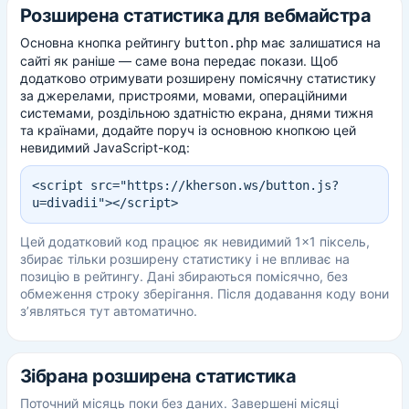
Розширена статистика для вебмайстра
Основна кнопка рейтингу
має залишатися на
button.php
сайті як раніше — саме вона передає покази. Щоб
додатково отримувати розширену помісячну статистику
за джерелами, пристроями, мовами, операційними
системами, роздільною здатністю екрана, днями тижня
та країнами, додайте поруч із основною кнопкою цей
невидимий JavaScript-код:
<script src="https://kherson.ws/button.js?
u=divadii"></script>
Цей додатковий код працює як невидимий 1×1 піксель,
збирає тільки розширену статистику і не впливає на
позицію в рейтингу. Дані збираються помісячно, без
обмеження строку зберігання. Після додавання коду вони
з’являться тут автоматично.
Зібрана розширена статистика
Поточний місяць поки без даних. Завершені місяці