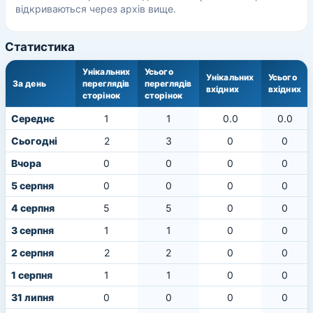
відкриваються через архів вище.
Статистика
Унікальних
Усього
Унікальних
Усього
За день
переглядів
переглядів
вхідних
вхідних
сторінок
сторінок
Середнє
1
1
0.0
0.0
Сьогодні
2
3
0
0
Вчора
0
0
0
0
5 серпня
0
0
0
0
4 серпня
5
5
0
0
3 серпня
1
1
0
0
2 серпня
2
2
0
0
1 серпня
1
1
0
0
31 липня
0
0
0
0