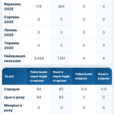
Вересень
119
204
0
0
2025
Серпень
0
0
0
0
2025
Липень
0
0
0
0
2025
Червень
0
0
0
0
2025
Найкращий
3,458
7,181
4
4
показник
Унікальних
Усього
Унікальних
Усього
За рік
переглядів
переглядів
вхідних
вхідних
сторінок
сторінок
Середнє
64
65
0.0
0.0
Цього року
64
65
0
0
Минулого
0
0
0
0
року