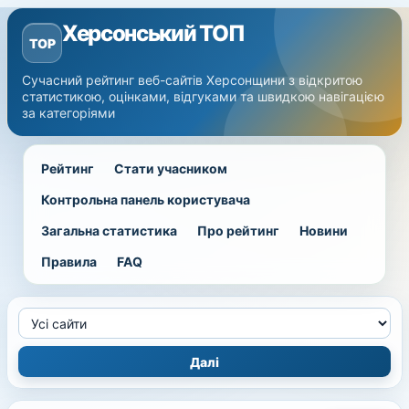
Херсонський ТОП
TOP
Сучасний рейтинг веб-сайтів Херсонщини з відкритою
статистикою, оцінками, відгуками та швидкою навігацією
за категоріями
Рейтинг
Стати учасником
Контрольна панель користувача
Загальна статистика
Про рейтинг
Новини
Правила
FAQ