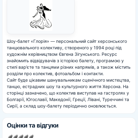
Шоу-балет «Глорія» — персональний сайт херсонського
танцювального колективу, створеного у 1994 році під
художнім керівництвом Євгена Зігунського. Ресурс
знайомить відвідувачів з історією балету, програмою у
стилі вар’єте та танцями різних напрямів, а також містить
розділи про колектив, фотоальбом і контакти.
Сайт буде цікавим шанувальникам сценічного мистецтва,
танцю, естрадних шоу та культурного життя Херсона. На
сторінці зазначено, що колектив виступав на гастролях у
Болгарії, Югославії, Македонії, Греції, Лівані, Туреччині та
Сирії, а склад шоу-балету періодично оновлюється.
Оцінки та відгуки