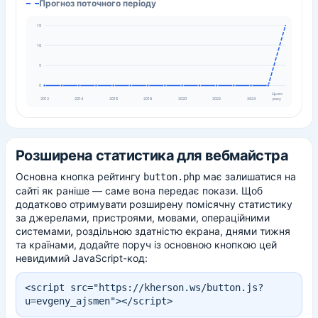
Прогноз поточного періоду
15
10
5
0
Цього
року
2012
2014
2016
2018
2020
2022
2024
Розширена статистика для вебмайстра
Основна кнопка рейтингу
має залишатися на
button.php
сайті як раніше — саме вона передає покази. Щоб
додатково отримувати розширену помісячну статистику
за джерелами, пристроями, мовами, операційними
системами, роздільною здатністю екрана, днями тижня
та країнами, додайте поруч із основною кнопкою цей
невидимий JavaScript-код:
<script src="https://kherson.ws/button.js?
u=evgeny_ajsmen"></script>