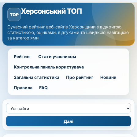
Херсонський ТОП
TOP
Сучасний рейтинг веб-сайтів Херсонщини з відкритою
статистикою, оцінками, відгуками та швидкою навігацією
за категоріями
Рейтинг
Стати учасником
Контрольна панель користувача
Загальна статистика
Про рейтинг
Новини
Правила
FAQ