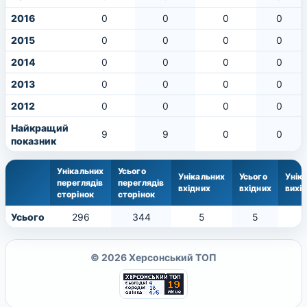
2016
0
0
0
0
2015
0
0
0
0
2014
0
0
0
0
2013
0
0
0
0
2012
0
0
0
0
Найкращий
9
9
0
0
показник
Унікальних
Усього
Унікальних
Усього
Унік
переглядів
переглядів
вхідних
вхідних
вихі
сторінок
сторінок
Усього
296
344
5
5
© 2026 Херсонський ТОП