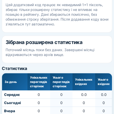
Цей додатковий код працює як невидимий 1×1 піксель,
збирає тільки розширену статистику і не впливає на
позицію в рейтингу. Дані збираються помісячно, без
обмеження строку зберігання. Після додавання коду вони
з’являться тут автоматично.
Зібрана розширена статистика
Поточний місяць поки без даних. Завершені місяці
відкриваються через архів вище.
Статистика
Унікальних
Усього
Унікальних
Усього
За день
переглядів
переглядів
вхідних
вхідних
сторінок
сторінок
Середнє
0
0
0.0
0.0
Сьогодні
0
0
0
0
Вчора
0
0
0
0