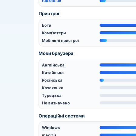
rukzak.ua
Пристрої
Боти
Комп’ютери
Мобільні пристрої
Мови браузера
Англійська
Китайська
Російська
Казахська
Турецька
Не визначено
Операційні системи
Windows
macOS