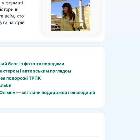
а у форматі
історичні
а всім, хто
ути настрій
ний блог із фото та порадами
рактером і авторським поглядом
рея подорожі ТРПК
Ельби
Олімп» — світлини подорожей і експедицій