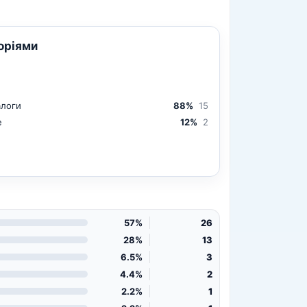
горіями
алоги
88%
15
е
12%
2
57%
26
28%
13
6.5%
3
4.4%
2
2.2%
1