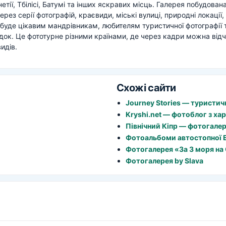
тії, Тбілісі, Батумі та інших яскравих місць. Галерея побудован
з серії фотографій, краєвиди, міські вулиці, природні локації, 
буде цікавим мандрівникам, любителям туристичної фотографії т
здок. Це фототурне різними країнами, де через кадри можна відч
идів.
Схожі сайти
Journey Stories — туристич
Kryshi.net — фотоблог з ха
Північний Кіпр — фотогале
Фотоальбоми автостопної 
Фотогалерея «За 3 моря на 
Фотогалерея by Slava