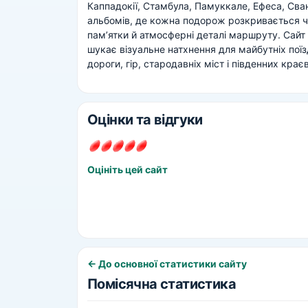
Каппадокії, Стамбула, Памуккале, Ефеса, Сване
альбомів, де кожна подорож розкривається чере
пам’ятки й атмосферні деталі маршруту. Сайт 
шукає візуальне натхнення для майбутніх пої
дороги, гір, стародавніх міст і південних краєв
Оцінки та відгуки
Оцініть цей сайт
← До основної статистики сайту
Помісячна статистика