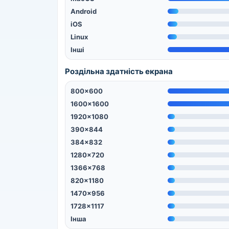
Android
iOS
Linux
Інші
Роздільна здатність екрана
800x600
1600x1600
1920x1080
390x844
384x832
1280x720
1366x768
820x1180
1470x956
1728x1117
Інша