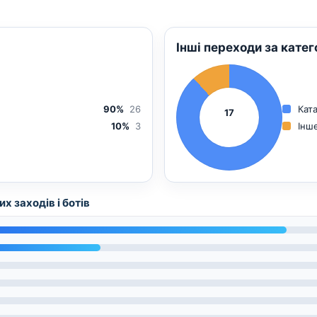
Інші переходи за кате
90%
26
Кат
17
10%
3
Інш
х заходів і ботів