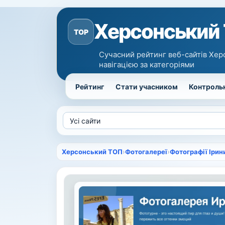
Херсонський
TOP
Сучасний рейтинг веб-сайтів Хер
навігацією за категоріями
Рейтинг
Стати учасником
Контрольн
Херсонський ТОП
›
Фотогалереї
›
Фотографії Ірини