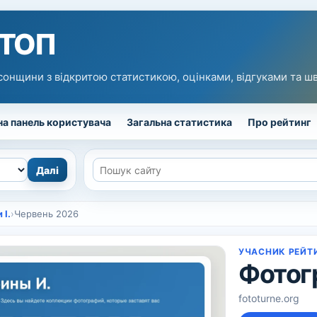
 ТОП
сонщини з відкритою статистикою, оцінками, відгуками та 
а панель користувача
Загальна статистика
Про рейтинг
 І.
›
Червень 2026
УЧАСНИК РЕЙТ
Фотогр
fototurne.org