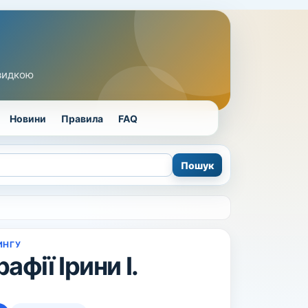
швидкою
Новини
Правила
FAQ
ИНГУ
афії Ірини І.