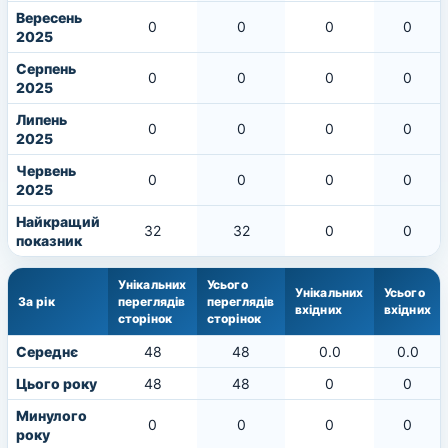
Вересень
0
0
0
0
2025
Серпень
0
0
0
0
2025
Липень
0
0
0
0
2025
Червень
0
0
0
0
2025
Найкращий
32
32
0
0
показник
Унікальних
Усього
Унікальних
Усього
За рік
переглядів
переглядів
вхідних
вхідних
сторінок
сторінок
Середнє
48
48
0.0
0.0
Цього року
48
48
0
0
Минулого
0
0
0
0
року