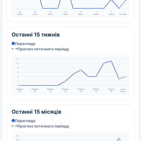
0
23
25
27
29
31
2
4
липня
липня
липня
липня
липня
серпня
серпня
Сьогодні
Останні 15 тижнів
Перегляди
Прогноз поточного періоду
12
10
8
6
4
2
0
Тиждень
Тиждень
Тиждень
Тиждень
Тиждень
Тиждень
Тиждень
Цього
18
20
22
24
26
28
30
тижня
Останні 15 місяців
Перегляди
Прогноз поточного періоду
35
30