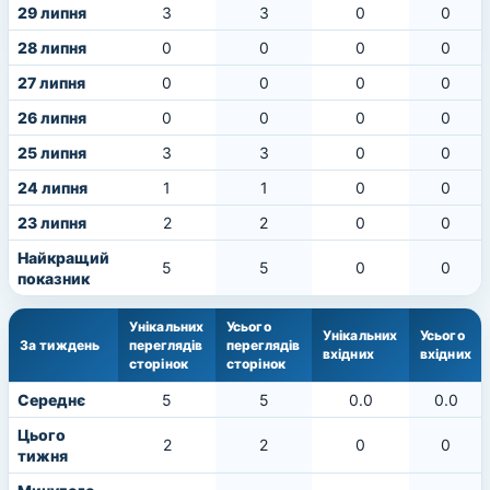
29 липня
3
3
0
0
28 липня
0
0
0
0
27 липня
0
0
0
0
26 липня
0
0
0
0
25 липня
3
3
0
0
24 липня
1
1
0
0
23 липня
2
2
0
0
Найкращий
5
5
0
0
показник
Унікальних
Усього
Унікальних
Усього
За тиждень
переглядів
переглядів
вхідних
вхідних
сторінок
сторінок
Середнє
5
5
0.0
0.0
Цього
2
2
0
0
тижня