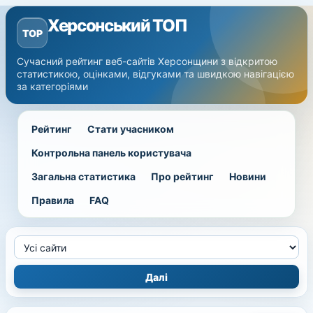
Херсонський ТОП
TOP
Сучасний рейтинг веб-сайтів Херсонщини з відкритою
статистикою, оцінками, відгуками та швидкою навігацією
за категоріями
Рейтинг
Стати учасником
Контрольна панель користувача
Загальна статистика
Про рейтинг
Новини
Правила
FAQ