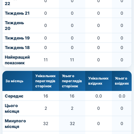
0
0
0
0
22
Тиждень 21
0
0
0
0
Тиждень
0
0
0
0
20
Тиждень 19
0
0
0
0
Тиждень 18
0
0
0
0
Найкращий
11
11
0
0
показник
Унікальних
Усього
Унікальних
Усього
За місяць
переглядів
переглядів
вхідних
вхідних
сторінок
сторінок
Середнє
16
16
0.0
0.0
Цього
2
2
0
0
місяця
Минулого
32
32
0
0
місяця