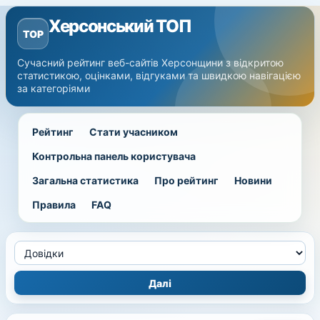
Херсонський ТОП
TOP
Сучасний рейтинг веб-сайтів Херсонщини з відкритою
статистикою, оцінками, відгуками та швидкою навігацією
за категоріями
Рейтинг
Стати учасником
Контрольна панель користувача
Загальна статистика
Про рейтинг
Новини
Правила
FAQ