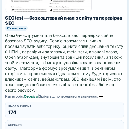
SEOtest — безкоштовний аналіз сайту та перевірка
SEO
Статистика
Онлайн-інструмент для безкоштовної перевірки сайтів і
базового SEO-аудиту. Сервіс допомагає швидко
проаналізувати вебсторінку, оцінити співвідношення тексту
й HTML, перевірити заголовки, meta-теги, ключові слова,
Open Graph-дані, внутрішні та зовнішні посилання, а також
знайти елементи, які можуть уповільнювати завантаження
сайту. Платформа формує зрозумілий звіт із рейтингом
сторінки та практичними підказками, тому буде корисною
власникам сайтів, вебмайстрам, SEO-фахівцям і всім, хто
хоче швидко побачити технічні та контентні слабкі місця
свого ресурсу.
Категорія:
Сервіси
|
Зміна від попереднього значення:
ЦЬОГО ТИЖНЯ
174
СЕРЕДНЄ