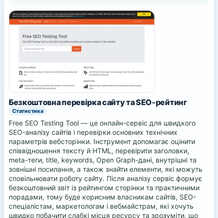
Безкоштовна перевірка сайту та SEO-рейтинг
Статистика
Free SEO Testing Tool — це онлайн-сервіс для швидкого
SEO-аналізу сайтів і перевірки основних технічних
параметрів вебсторінки. Інструмент допомагає оцінити
співвідношення тексту й HTML, перевірити заголовки,
meta-теги, title, keywords, Open Graph-дані, внутрішні та
зовнішні посилання, а також знайти елементи, які можуть
сповільнювати роботу сайту. Після аналізу сервіс формує
безкоштовний звіт із рейтингом сторінки та практичними
порадами, тому буде корисним власникам сайтів, SEO-
спеціалістам, маркетологам і вебмайстрам, які хочуть
швидко побачити слабкі місця ресурсу та зрозуміти, що