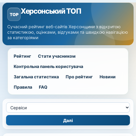
Херсонський ТОП
TOP
Сучасний рейтинг веб-сайтів Херсонщини з відкритою
статистикою, оцінками, відгуками та швидкою навігацією
за категоріями
Рейтинг
Стати учасником
Контрольна панель користувача
Загальна статистика
Про рейтинг
Новини
Правила
FAQ