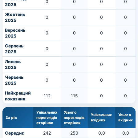
0
0
0
0
2025
Жовтень
0
0
0
0
2025
Вересень
0
0
0
0
2025
Серпень
0
0
0
0
2025
Липень
0
0
0
0
2025
Червень
0
0
0
0
2025
Найкращий
112
115
0
0
показник
Унікальних
Усього
Унікальних
Усього
За рік
переглядів
переглядів
вхідних
вхідних
сторінок
сторінок
Середнє
242
250
0.0
0.0