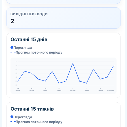
ВИХІДНІ ПЕРЕХОДИ
2
Останні 15 днів
Перегляди
Прогноз поточного періоду
12
10
8
6
4
2
0
24
26
28
30
1
3
5
липня
липня
липня
липня
серпня
серпня
серпня
Сьогодні
Останні 15 тижнів
Перегляди
Прогноз поточного періоду