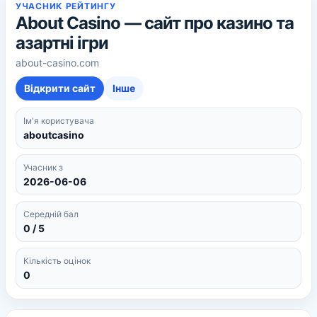
УЧАСНИК РЕЙТИНГУ
About Casino — сайт про казино та
азартні ігри
about-casino.com
Відкрити сайт
Інше
Ім'я користувача
aboutcasino
Учасник з
2026-06-06
Середній бал
0 / 5
Кількість оцінок
0