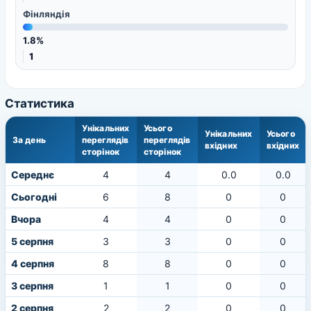
Фінляндія
1.8%
1
Статистика
Унікальних
Усього
Унікальних
Усього
За день
переглядів
переглядів
вхідних
вхідних
сторінок
сторінок
Середнє
4
4
0.0
0.0
Сьогодні
6
8
0
0
Вчора
4
4
0
0
5 серпня
3
3
0
0
4 серпня
8
8
0
0
3 серпня
1
1
0
0
2 серпня
2
2
0
0