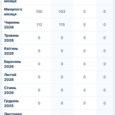
місяця
Минулого
100
103
0
0
місяця
Червень
112
115
0
0
2026
Травень
0
0
0
0
2026
Квітень
0
0
0
0
2026
Березень
0
0
0
0
2026
Лютий
0
0
0
0
2026
Січень
0
0
0
0
2026
Грудень
0
0
0
0
2025
Листопад