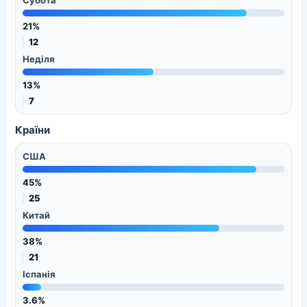
Субота
21%
12
Неділя
13%
7
Країни
США
45%
25
Китай
38%
21
Іспанія
3.6%