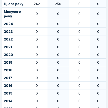
Цього року
242
250
0
0
Минулого
0
0
0
0
року
2024
0
0
0
0
2023
0
0
0
0
2022
0
0
0
0
2021
0
0
0
0
2020
0
0
0
0
2019
0
0
0
0
2018
0
0
0
0
2017
0
0
0
0
2016
0
0
0
0
2015
0
0
0
0
2014
0
0
0
0