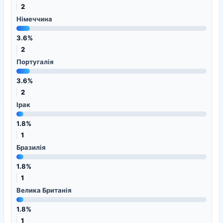
2
Німеччина
3.6%
2
Португалія
3.6%
2
Ірак
1.8%
1
Бразилія
1.8%
1
Велика Британія
1.8%
1