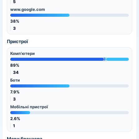
5
www.google.com
38%
3
Пристрої
Комп’ютери
89%
34
Боти
7.9%
3
Мобільні пристрої
2.6%
1
Мови браузера