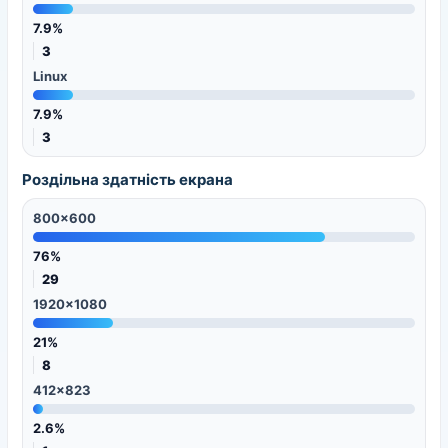
7.9%
3
Linux
7.9%
3
Роздільна здатність екрана
800x600
76%
29
1920x1080
21%
8
412x823
2.6%