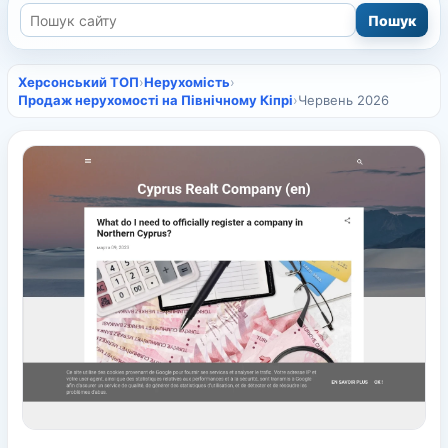
Херсонський ТОП
›
Нерухомість
›
Продаж нерухомості на Північному Кіпрі
›
Червень 2026