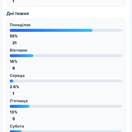
1
Дні тижня
Понеділок
55%
21
Вівторок
16%
6
Середа
2.6%
1
П’ятниця
13%
5
Субота