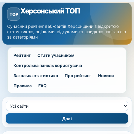
Херсонський ТОП
TOP
Сучасний рейтинг веб-сайтів Херсонщини з відкритою
статистикою, оцінками, відгуками та швидкою навігацією
за категоріями
Рейтинг
Стати учасником
Контрольна панель користувача
Загальна статистика
Про рейтинг
Новини
Правила
FAQ