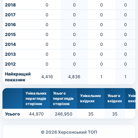
2018
0
0
0
0
2017
0
0
0
0
2016
0
0
0
0
2015
0
0
0
0
2014
0
0
0
0
2013
0
0
0
0
2012
0
0
0
0
Найкращий
4,416
4,836
1
1
показник
Унікальних
Усього
Унікальних
Усього
Унік
переглядів
переглядів
вхідних
вхідних
вихі
сторінок
сторінок
Усього
44,970
246,950
35
35
© 2026 Херсонський ТОП