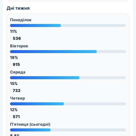
Дні тижня
Понеділок
11%
536
Вівторок
19%
915
Середа
15%
732
Четвер
12%
571
П’ятниця (сьогодні)
8.8%