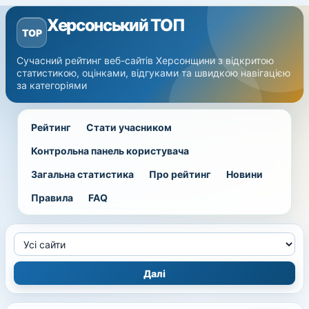
Херсонський ТОП
TOP
Сучасний рейтинг веб-сайтів Херсонщини з відкритою
статистикою, оцінками, відгуками та швидкою навігацією
за категоріями
Рейтинг
Стати учасником
Контрольна панель користувача
Загальна статистика
Про рейтинг
Новини
Правила
FAQ