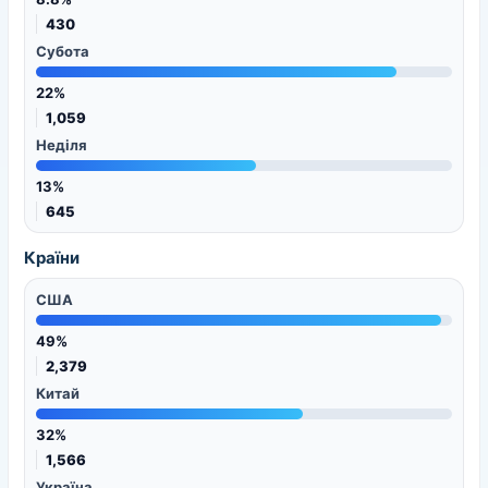
430
Субота
22%
1,059
Неділя
13%
645
Країни
США
49%
2,379
Китай
32%
1,566
Україна