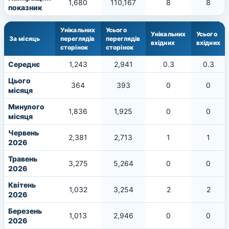
1,680
110,167
8
8
показник
Унікальних
Усього
Унікальних
Усього
За місяць
переглядів
переглядів
вхідних
вхідних
сторінок
сторінок
Середнє
1,243
2,941
0.3
0.3
Цього
364
393
0
0
місяця
Минулого
1,836
1,925
0
0
місяця
Червень
2,381
2,713
1
1
2026
Травень
3,275
5,264
0
0
2026
Квітень
1,032
3,254
2
2
2026
Березень
1,013
2,946
0
0
2026