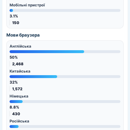
Мобільні пристрої
3.1%
150
Мови браузера
Англійська
50%
2,468
Китайська
32%
1,572
Німецька
8.8%
430
Російська