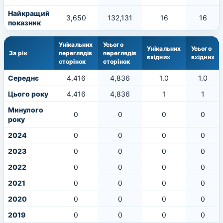
Найкращий
3,650
132,131
16
16
показник
Унікальних
Усього
Унікальних
Усього
За рік
переглядів
переглядів
вхідних
вхідних
сторінок
сторінок
Середнє
4,416
4,836
1.0
1.0
Цього року
4,416
4,836
1
1
Минулого
0
0
0
0
року
2024
0
0
0
0
2023
0
0
0
0
2022
0
0
0
0
2021
0
0
0
0
2020
0
0
0
0
2019
0
0
0
0