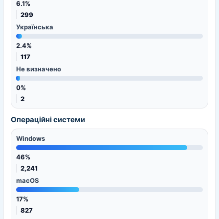
6.1%
299
Українська
2.4%
117
Не визначено
0%
2
Операційні системи
Windows
46%
2,241
macOS
17%
827