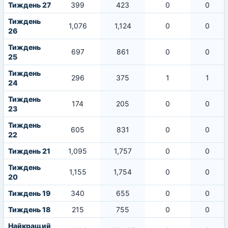
Тиждень 27
399
423
0
0
Тиждень
1,076
1,124
0
0
26
Тиждень
697
861
0
0
25
Тиждень
296
375
1
1
24
Тиждень
174
205
0
0
23
Тиждень
605
831
0
0
22
Тиждень 21
1,095
1,757
0
0
Тиждень
1,155
1,754
0
0
20
Тиждень 19
340
655
0
0
Тиждень 18
215
755
0
0
Найкращий