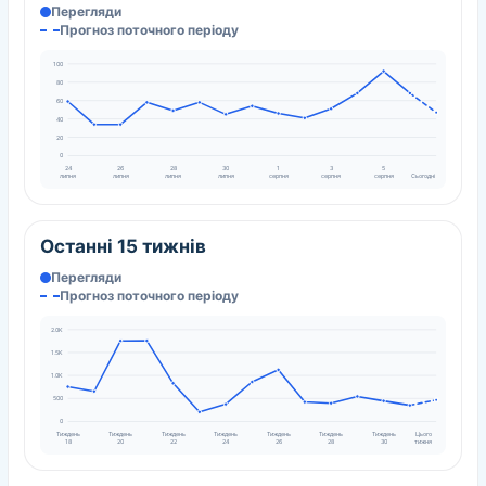
Перегляди
Прогноз поточного періоду
100
80
60
40
20
0
24
26
28
30
1
3
5
липня
липня
липня
липня
серпня
серпня
серпня
Сьогодні
Останні 15 тижнів
Перегляди
Прогноз поточного періоду
2.0K
1.5K
1.0K
500
0
Тиждень
Тиждень
Тиждень
Тиждень
Тиждень
Тиждень
Тиждень
Цього
18
20
22
24
26
28
30
тижня