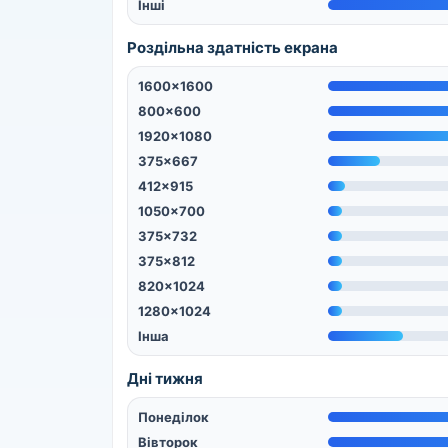
Інші
Роздільна здатність екрана
1600x1600
800x600
1920x1080
375x667
412x915
1050x700
375x732
375x812
820x1024
1280x1024
Інша
Дні тижня
Понеділок
Вівторок