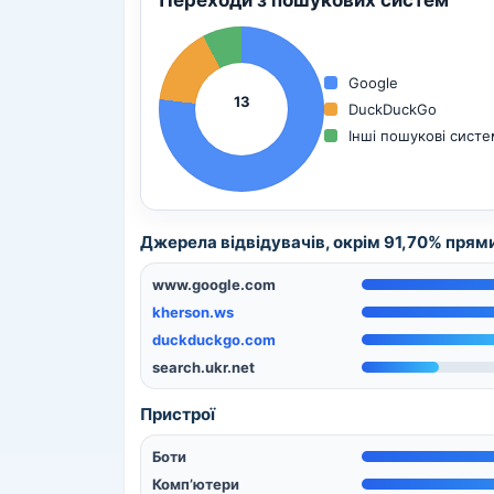
Google
13
DuckDuckGo
Інші пошукові сист
Джерела відвідувачів, окрім 91,70% прямих
www.google.com
kherson.ws
duckduckgo.com
search.ukr.net
Пристрої
Боти
Комп’ютери