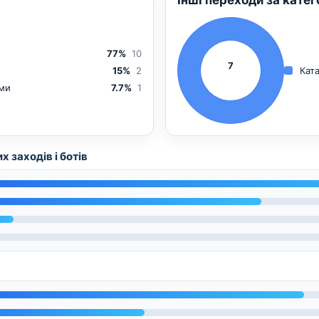
77%
10
7
15%
2
Кат
еми
7.7%
1
 заходів і ботів