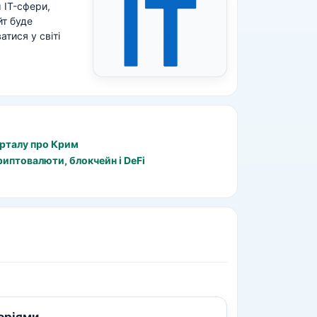
м IT-сфери,
йт буде
тися у світі
рталу про Крим
иптовалюти, блокчейн і DeFi
горіями