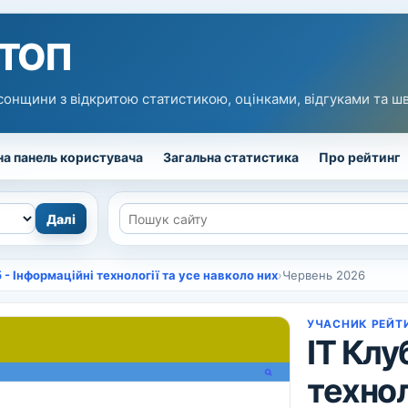
 ТОП
сонщини з відкритою статистикою, оцінками, відгуками та 
а панель користувача
Загальна статистика
Про рейтинг
б - Інформаційні технології та усе навколо них
›
Червень 2026
УЧАСНИК РЕЙТ
IT Клу
технол