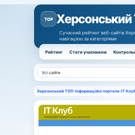
Херсонський
TOP
Сучасний рейтинг веб-сайтів Хер
навігацією за категоріями
Рейтинг
Стати учасником
Контрольн
Херсонський ТОП
›
Інформаційні портали
›
IT Клу