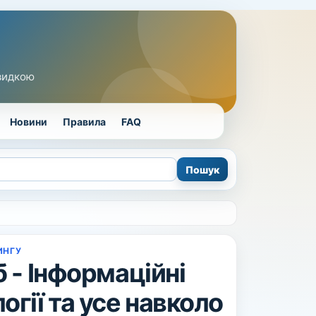
швидкою
Новини
Правила
FAQ
ИНГУ
б - Інформаційні
огії та усе навколо