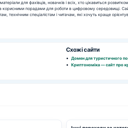
атеріали для фахівців, новачків і всіх, хто цікавиться розвитко
та корисними порадами для роботи в цифровому середовищі. Са
, технічним спеціалістам і читачам, які хочуть краще орієнтува
Схожі сайти
Домен для туристичного по
Криптономіка — сайт про кр
Інші переходи за кате