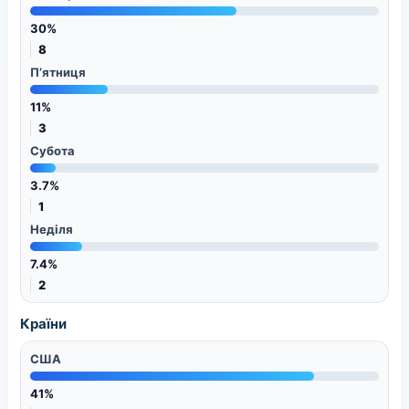
30%
8
П’ятниця
11%
3
Субота
3.7%
1
Неділя
7.4%
2
Країни
США
41%