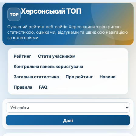
Херсонський ТОП
TOP
Сучасний рейтинг веб-сайтів Херсонщини з відкритою
статистикою, оцінками, відгуками та швидкою навігацією
за категоріями
Рейтинг
Стати учасником
Контрольна панель користувача
Загальна статистика
Про рейтинг
Новини
Правила
FAQ