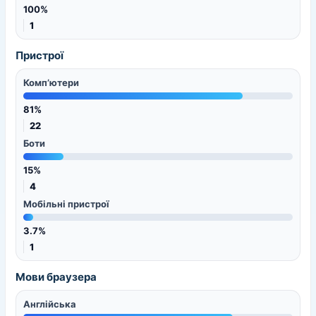
100%
1
Пристрої
Комп’ютери
81%
22
Боти
15%
4
Мобільні пристрої
3.7%
1
Мови браузера
Англійська