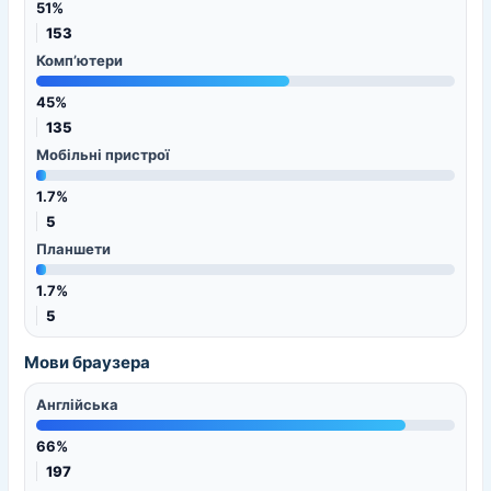
51%
153
Комп’ютери
45%
135
Мобільні пристрої
1.7%
5
Планшети
1.7%
5
Мови браузера
Англійська
66%
197