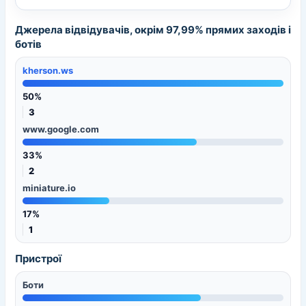
Джерела відвідувачів, окрім 97,99% прямих заходів і
ботів
kherson.ws
50%
3
www.google.com
33%
2
miniature.io
17%
1
Пристрої
Боти