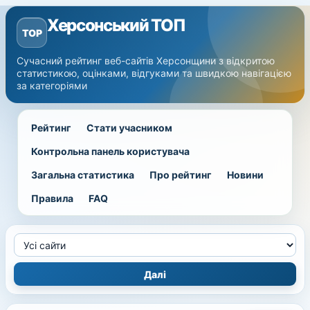
Херсонський ТОП
TOP
Сучасний рейтинг веб-сайтів Херсонщини з відкритою
статистикою, оцінками, відгуками та швидкою навігацією
за категоріями
Рейтинг
Стати учасником
Контрольна панель користувача
Загальна статистика
Про рейтинг
Новини
Правила
FAQ