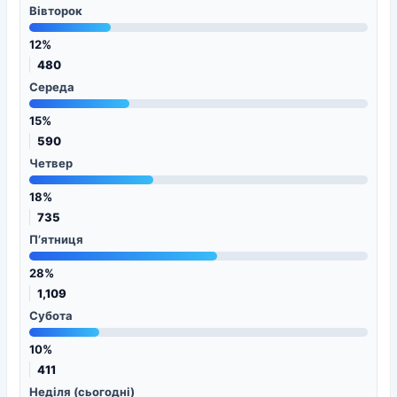
Вівторок
12%
480
Середа
15%
590
Четвер
18%
735
П’ятниця
28%
1,109
Субота
10%
411
Неділя (сьогодні)