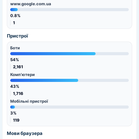
www.google.com.ua
0.8%
1
Пристрої
Боти
54%
2,161
Комп’ютери
43%
1,716
Мобільні пристрої
3%
119
Мови браузера