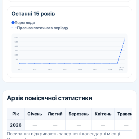
Останні 15 років
Перегляди
Прогноз поточного періоду
6.0K
5.0K
4.0K
3.0K
2.0K
1.0K
0
Цього
року
2012
2014
2016
2018
2020
2022
2024
Архів помісячної статистики
Рік
Січень
Лютий
Березень
Квітень
Травень
2026
—
—
—
—
—
Посилання відкривають завершені календарні місяці.