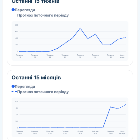
Останні 15 тижнів
Перегляди
Прогноз поточного періоду
800
600
400
200
0
Тиждень
Тиждень
Тиждень
Тиждень
Тиждень
Тиждень
Тиждень
Цього
18
20
22
24
26
28
30
тижня
Останні 15 місяців
Перегляди
Прогноз поточного періоду
2.0K
1.5K
1.0K
500
0
Червень
Серпень
Жовтень
Грудень
Лютий
Квітень
Червень
Цього
2025
2025
2025
2025
2026
2026
2026
місяця