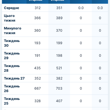
Середнє
312
351
0.0
0.0
Цього
366
389
0
0
тижня
Минулого
360
370
0
0
тижня
Тиждень
193
199
0
0
30
Тиждень
191
198
0
0
29
Тиждень
435
521
0
0
28
Тиждень 27
352
382
0
0
Тиждень
667
703
0
0
26
Тиждень
328
407
0
0
25