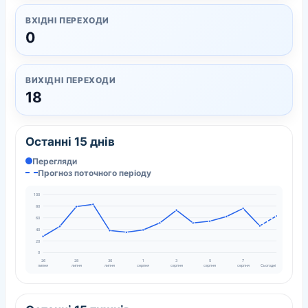
ВХІДНІ ПЕРЕХОДИ
0
ВИХІДНІ ПЕРЕХОДИ
18
Останні 15 днів
Перегляди
Прогноз поточного періоду
100
80
60
40
20
0
26
28
30
1
3
5
7
липня
липня
липня
серпня
серпня
серпня
серпня
Сьогодні