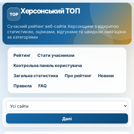
Херсонський ТОП
TOP
Сучасний рейтинг веб-сайтів Херсонщини з відкритою
статистикою, оцінками, відгуками та швидкою навігацією
за категоріями
Рейтинг
Стати учасником
Контрольна панель користувача
Загальна статистика
Про рейтинг
Новини
Правила
FAQ