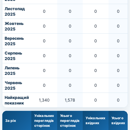
Листопад
0
0
0
0
2025
Жовтень
0
0
0
0
2025
Вересень
0
0
0
0
2025
Серпень
0
0
0
0
2025
Липень
0
0
0
0
2025
Червень
0
0
0
0
2025
Найкращий
1,340
1,578
0
0
показник
Унікальних
Усього
Унікальних
Усього
За рік
переглядів
переглядів
вхідних
вхідних
сторінок
сторінок