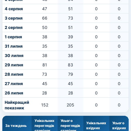
4 серпня
47
51
0
0
3 серпня
66
73
0
0
2 серпня
50
51
0
0
1 серпня
38
39
0
0
31 липня
35
35
0
0
30 липня
38
38
0
0
29 липня
81
83
0
0
28 липня
73
79
0
0
27 липня
45
45
0
0
26 липня
28
28
0
0
Найкращий
152
205
0
0
показник
Унікальних
Усього
Унікальних
Усього
За тиждень
переглядів
переглядів
вхідних
вхідних
сторінок
сторінок