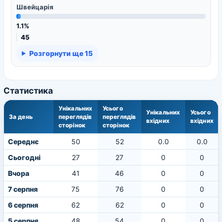
Швейцарія
1.1%
45
Розгорнути ще 15
Статистика
Унікальних
Усього
Унікальних
Усього
За день
переглядів
переглядів
вхідних
вхідних
сторінок
сторінок
Середнє
50
52
0.0
0.0
Сьогодні
27
27
0
0
Вчора
41
46
0
0
7 серпня
75
76
0
0
6 серпня
62
62
0
0
5 серпня
48
54
0
0