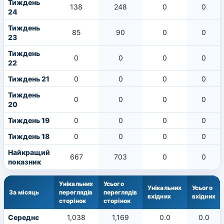
Тиждень
138
248
0
0
24
Тиждень
85
90
0
0
23
Тиждень
0
0
0
0
22
Тиждень 21
0
0
0
0
Тиждень
0
0
0
0
20
Тиждень 19
0
0
0
0
Тиждень 18
0
0
0
0
Найкращий
667
703
0
0
показник
Унікальних
Усього
Унікальних
Усього
За місяць
переглядів
переглядів
вхідних
вхідних
сторінок
сторінок
Середнє
1,038
1,169
0.0
0.0