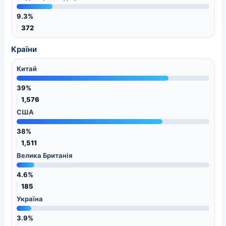
9.3%
372
Країни
Китай
39%
1,576
США
38%
1,511
Велика Британія
4.6%
185
Україна
3.9%