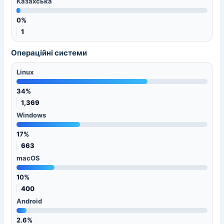
Казахська
0%
1
Операційні системи
Linux
34%
1,369
Windows
17%
663
macOS
10%
400
Android
2.6%