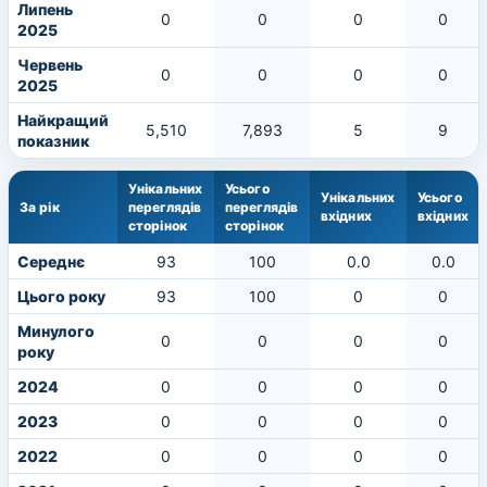
Липень
0
0
0
0
2025
Червень
0
0
0
0
2025
Найкращий
5,510
7,893
5
9
показник
Унікальних
Усього
Унікальних
Усього
За рік
переглядів
переглядів
вхідних
вхідних
сторінок
сторінок
Середнє
93
100
0.0
0.0
Цього року
93
100
0
0
Минулого
0
0
0
0
року
2024
0
0
0
0
2023
0
0
0
0
2022
0
0
0
0