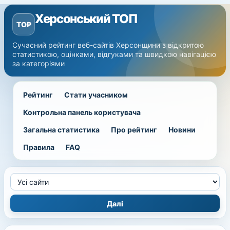
Херсонський ТОП
TOP
Сучасний рейтинг веб-сайтів Херсонщини з відкритою
статистикою, оцінками, відгуками та швидкою навігацією
за категоріями
Рейтинг
Стати учасником
Контрольна панель користувача
Загальна статистика
Про рейтинг
Новини
Правила
FAQ