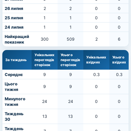
26 липня
2
2
0
0
25 липня
1
1
0
0
24 липня
1
1
0
0
Найкращий
300
509
2
6
показник
Унікальних
Усього
Унікальних
Усього
За тиждень
переглядів
переглядів
вхідних
вхідних
сторінок
сторінок
Середнє
9
9
0.3
0.3
Цього
9
9
0
0
тижня
Минулого
24
24
0
0
тижня
Тиждень
13
13
0
0
30
Тиждень