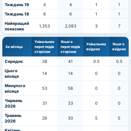
Тиждень 19
4
4
1
1
Тиждень 18
6
6
1
1
Найкращий
1,353
2,083
3
7
показник
Унікальних
Усього
Унікальних
Усього
За місяць
переглядів
переглядів
вхідних
вхідних
сторінок
сторінок
Середнє
38
41
0.5
0.5
Цього
14
14
0
0
місяця
Минулого
53
58
0
0
місяця
Червень
31
33
0
0
2026
Травень
29
30
5
5
2026
Квітень