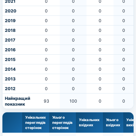
2021
0
0
0
0
2020
0
0
0
0
2019
0
0
0
0
2018
0
0
0
0
2017
0
0
0
0
2016
0
0
0
0
2015
0
0
0
0
2014
0
0
0
0
2013
0
0
0
0
2012
0
0
0
0
Найкращий
93
100
0
0
показник
Унікальних
Усього
Унікальних
Усього
Унік
переглядів
переглядів
вхідних
вхідних
вихі
сторінок
сторінок