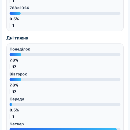
1
768x1024
0.5%
1
Дні тижня
Понеділок
7.8%
17
Вівторок
7.8%
17
Середа
0.5%
1
Четвер