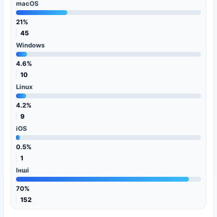
macOS
21%
45
Windows
4.6%
10
Linux
4.2%
9
iOS
0.5%
1
Інші
70%
152