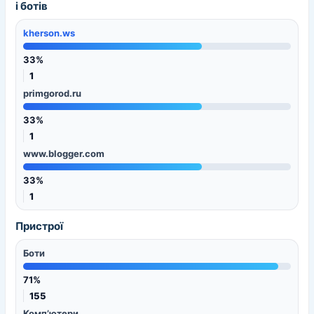
і ботів
kherson.ws
33%
1
primgorod.ru
33%
1
www.blogger.com
33%
1
Пристрої
Боти
71%
155
Комп’ютери