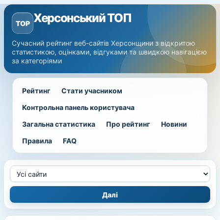
Херсонський ТОП
TOP
Сучасний рейтинг веб-сайтів Херсонщини з відкритою
статистикою, оцінками, відгуками та швидкою навігацією
за категоріями
Рейтинг
Стати учасником
Контрольна панель користувача
Загальна статистика
Про рейтинг
Новини
Правила
FAQ